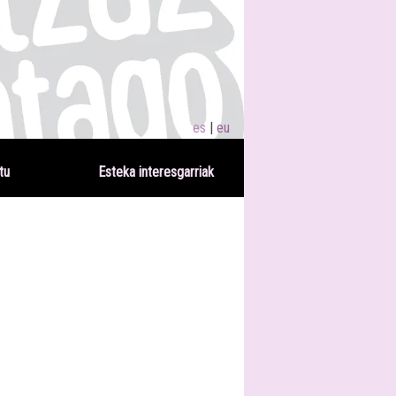
es
eu
tu
Esteka interesgarriak
LIA