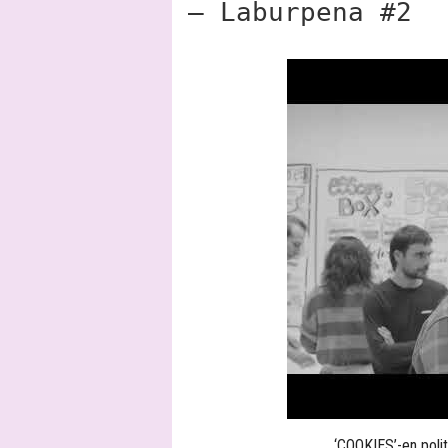
– Laburpena #2
‘COOKIES’-en polit