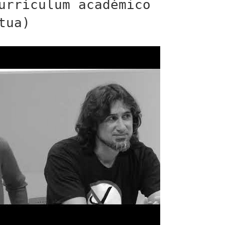
urrículum académico
tua)