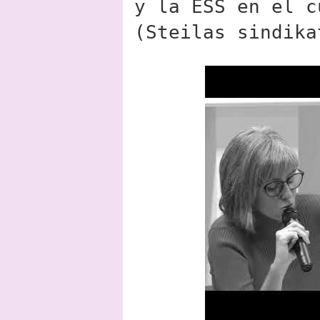
y la ESS en el c
(Steilas sindika