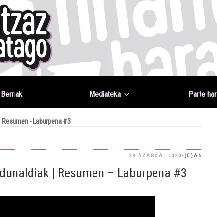
Berriak
Mediateka
Parte har
| Resumen - Laburpena #3
BIDA
29 AZAROA, 2023
-(E)AN
dunaldiak | Resumen – Laburpena #3