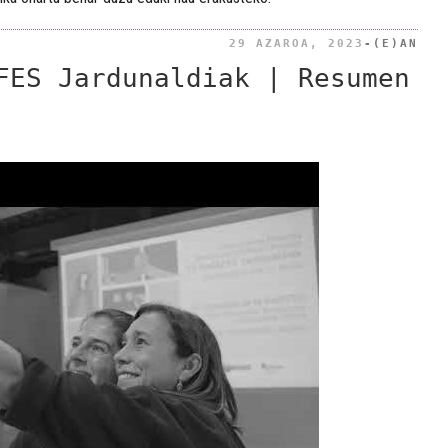
BID
29 AZAROA, 2023
-(E)AN
FES Jardunaldiak | Resumen