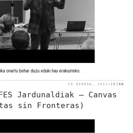
ika onartu behar duzu eduki hau erakusteko.
BID
29 AZAROA, 2023
-(E)AN
FES Jardunaldiak – Canvas
tas sin Fronteras)