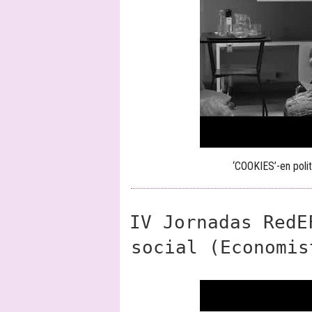
‘COOKIES’-en polit
IV Jornadas RedE
social (Economis