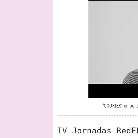
‘COOKIES’-en polit
IV Jornadas RedE