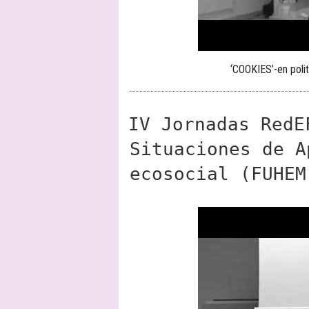
‘COOKIES’-en polit
IV Jornadas RedE
Situaciones de A
ecosocial (FUHEM