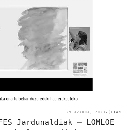
ika onartu behar duzu eduki hau erakusteko.
BID
29 AZAROA, 2023
-(E)AN
FES Jardunaldiak – LOMLOE