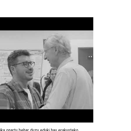
ika onartu behar duzu eduki hau erakusteko.