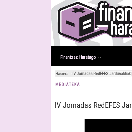
Joan
edukira
Finantzaz Haratago
Hasiera
IV Jornadas RedEFES Jardunaldiak 
MEDIATEKA
IV Jornadas RedEFES Jar