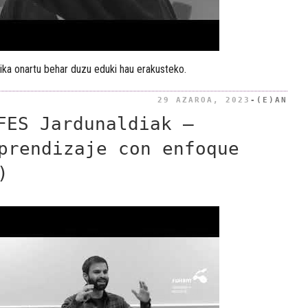
ika onartu behar duzu eduki hau erakusteko.
BID
29 AZAROA, 2023
-(E)AN
FES Jardunaldiak –
prendizaje con enfoque
)