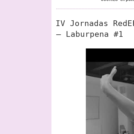
IV Jornadas RedE
– Laburpena #1