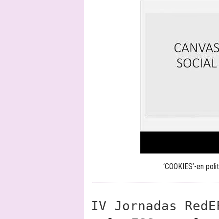
‘COOKIES’-en polit
IV Jornadas RedE