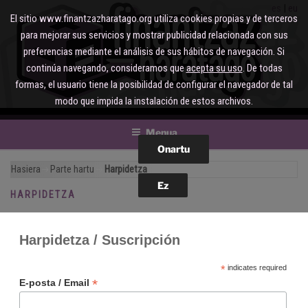
Joan
es
eu
El sitio www.finantzazharatago.org utiliza cookies propias y de terceros
edukira
para mejorar sus servicios y mostrar publicidad relacionada con sus
preferencias mediante el análisis de sus hábitos de navegación. Si
continúa navegando, consideramos que
acepta su uso
. De todas
formas, el usuario tiene la posibilidad de configurar el navegador de tal
modo que impida la instalación de estos archivos.
Menua
Hasiera
Parte hartu
Harpidetza
HARPIDETZA
Harpidetza / Suscripción
*
indicates required
*
E-posta / Email