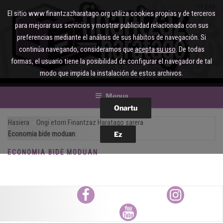
Joan
es
eu
El sitio www.finantzazharatago.org utiliza cookies propias y de terceros
edukira
para mejorar sus servicios y mostrar publicidad relacionada con sus
preferencias mediante el análisis de sus hábitos de navegación. Si
continúa navegando, consideramos que
acepta su uso
. De todas
formas, el usuario tiene la posibilidad de configurar el navegador de tal
modo que impida la instalación de estos archivos.
Menua
Hasiera
Ongi etorri Finantzaz Haratago sarera
Economia bide moduan
ECONOMIA BIDE MODUAN
Facebook
Instagram
Youtube