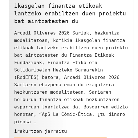
ikasgelan finantza etikoak
lantzeko erabiltzen duen proiektu
bat aintzatesten du
Arcadi Oliveres 2026 Sariak, hezkuntza
modalitatean, komikia ikasgelan finantza
etikoak lantzeko erabiltzen duen proiektu
bat aintzatesten du Finantza Etikoak
Fundazioak, Finantza Etiko eta
Solidarioetan Hezteko Sarearekin
(RedEFES) batera, Arcadi Oliveres 2026
Sariaren ebazpena eman du ezagutzera
hezkuntzaren modalitatean. Sariaren
helburua finantza etikoak hezkuntzaren
esparruan txertatzea da. Bosgarren edizio
honetan, “ApS La Cómic-Ética, ¿tu dinero
piensa …
"Arcadi
irakurtzen jarraitu