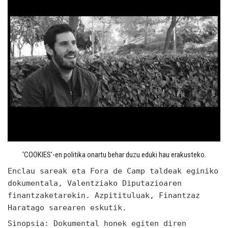
‘COOKIES’-en politika onartu behar duzu eduki hau erakusteko.
Enclau sareak eta Fora de Camp taldeak eginiko
dokumentala, Valentziako Diputazioaren
finantzaketarekin. Azpitituluak, Finantzaz
Haratago sarearen eskutik.
Sinopsia: Dokumental honek egiten diren