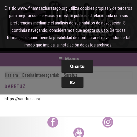
Joan
es
eu
El sitio www.finantzazharatago.org utiliza cookies propias y de terceros
edukira
para mejorar sus servicios y mostrar publicidad relacionada con sus
preferencias mediante el análisis de sus hábitos de navegación. Si
continúa navegando, consideramos que
acepta su uso
. De todas
formas, el usuario tiene la posibilidad de configurar el navegador de tal
modo que impida la instalación de estos archivos.
Menua
Hasiera
Esteka interesgarriak
Saretuz
SARETUZ
https://saretuz.eus/
Facebook
Instagram
Youtube