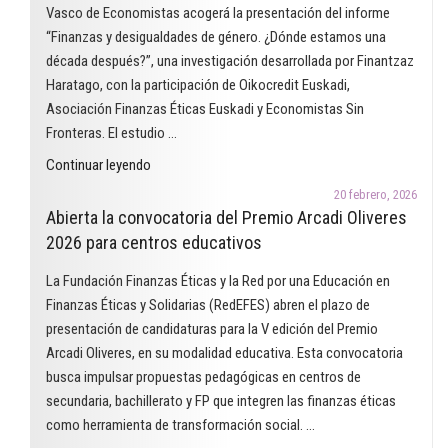
un
Vasco de Economistas acogerá la presentación del informe
proyecto
“Finanzas y desigualdades de género. ¿Dónde estamos una
que
década después?”, una investigación desarrollada por Finantzaz
utiliza
Haratago, con la participación de Oikocredit Euskadi,
el
Asociación Finanzas Éticas Euskadi y Economistas Sin
cómic
Fronteras. El estudio …
para
"Finanzas
Continuar leyendo
trabajar
y
las
20 febrero, 2026
desigualdades
Abierta la convocatoria del Premio Arcadi Oliveres
finanzas
de
2026 para centros educativos
éticas
género.
en
La Fundación Finanzas Éticas y la Red por una Educación en
¿Dónde
el
Finanzas Éticas y Solidarias (RedEFES) abren el plazo de
estamos
aula"
presentación de candidaturas para la V edición del Premio
una
Arcadi Oliveres, en su modalidad educativa. Esta convocatoria
década
busca impulsar propuestas pedagógicas en centros de
después?"
secundaria, bachillerato y FP que integren las finanzas éticas
como herramienta de transformación social. …