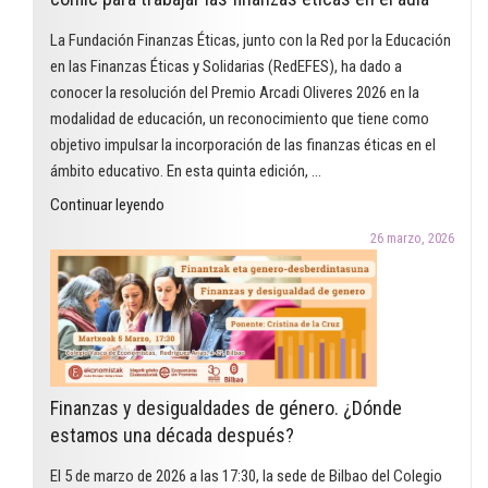
La Fundación Finanzas Éticas, junto con la Red por la Educación
en las Finanzas Éticas y Solidarias (RedEFES), ha dado a
conocer la resolución del Premio Arcadi Oliveres 2026 en la
modalidad de educación, un reconocimiento que tiene como
objetivo impulsar la incorporación de las finanzas éticas en el
ámbito educativo. En esta quinta edición, …
"El
Continuar leyendo
Premio
26 marzo, 2026
Arcadi
Oliveres
2026
en
la
modalidad
Finanzas y desigualdades de género. ¿Dónde
de
estamos una década después?
educación
reconoce
El 5 de marzo de 2026 a las 17:30, la sede de Bilbao del Colegio