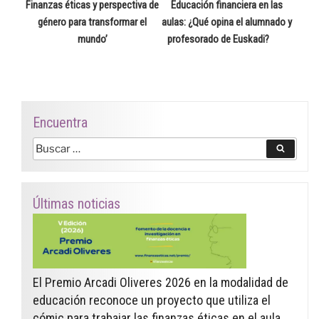
entrada
Finanzas éticas y perspectiva de
Educación financiera en las
género para transformar el
aulas: ¿Qué opina el alumnado y
mundo’
profesorado de Euskadi?
Encuentra
Buscar
Buscar
por:
Últimas noticias
El Premio Arcadi Oliveres 2026 en la modalidad de
educación reconoce un proyecto que utiliza el
cómic para trabajar las finanzas éticas en el aula