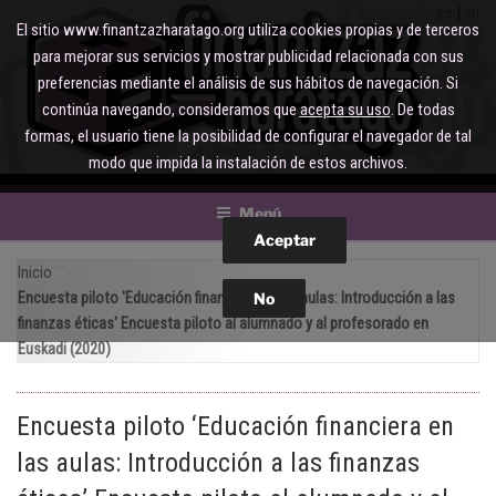
Saltar
es
eu
El sitio www.finantzazharatago.org utiliza cookies propias y de terceros
al
para mejorar sus servicios y mostrar publicidad relacionada con sus
contenido
preferencias mediante el análisis de sus hábitos de navegación. Si
continúa navegando, consideramos que
acepta su uso
. De todas
formas, el usuario tiene la posibilidad de configurar el navegador de tal
modo que impida la instalación de estos archivos.
Menú
Inicio
Encuesta piloto 'Educación financiera en las aulas: Introducción a las
finanzas éticas' Encuesta piloto al alumnado y al profesorado en
Euskadi (2020)
Encuesta piloto ‘Educación financiera en
las aulas: Introducción a las finanzas