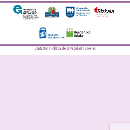
Diputación Foral
Bizkaiko Foru
Gipuzkoa
Aldundia
Elankidetza
Eusko jaurlaritza
Contactar
Política de privacidad
Cookies
Donostiako Udala
Hernaniko Udala