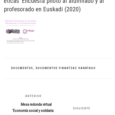
éticas’ Encuesta piloto al alumnado y al
profesorado en Euskadi (2020)
CATEGORÍAS
DOCUMENTOS
,
DOCUMENTOS FINANTZAZ HARATAGO
Navegación
ANTERIOR
Entrada
de
anterior:
Mesa redonda virtual
entradas
SIGUIENTE
Siguiente
‘Economía social y solidaria: