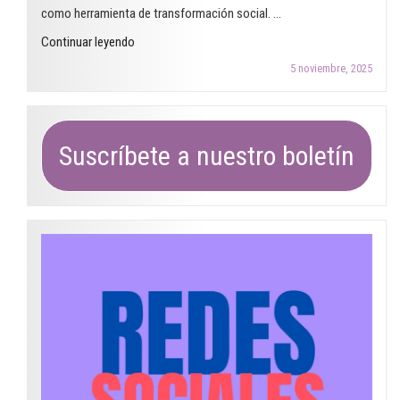
como herramienta de transformación social. …
"Abierta
Continuar leyendo
la
5 noviembre, 2025
convocatoria
del
Premio
Arcadi
Suscríbete a nuestro boletín
Oliveres
2026
para
centros
educativos"