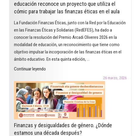
educación reconoce un proyecto que utiliza el
cómic para trabajar las finanzas éticas en el aula
La Fundación Finanzas Éticas, junto con la Red por la Educación
en las Finanzas Éticas y Solidarias (RedEFES), ha dado a
conocer la resolución del Premio Arcadi Oliveres 2026 en la
modalidad de educación, un reconocimiento que tiene como
objetivo impulsar la incorporación de las finanzas éticas en el
ámbito educativo. En esta quinta edición, …
"El
Continuar leyendo
Premio
26 marzo, 2026
Arcadi
Oliveres
2026
en
la
modalidad
Finanzas y desigualdades de género. ¿Dónde
de
estamos una década después?
educación