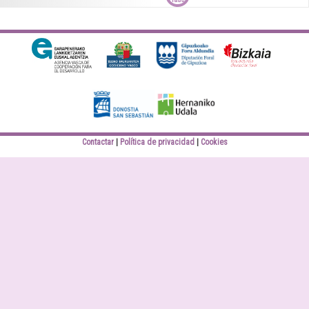
Diputación Foral
Bizkaiko Foru
Gipuzkoa
Aldundia
Elankidetza
Eusko jaurlaritza
Contactar
Política de privacidad
Cookies
Donostiako Udala
Hernaniko Udala