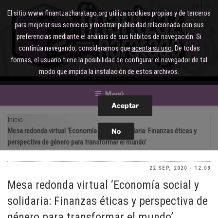
Saltar
es
eu
El sitio www.finantzazharatago.org utiliza cookies propias y de terceros
al
para mejorar sus servicios y mostrar publicidad relacionada con sus
contenido
preferencias mediante el análisis de sus hábitos de navegación. Si
continúa navegando, consideramos que
acepta su uso
. De todas
formas, el usuario tiene la posibilidad de configurar el navegador de tal
modo que impida la instalación de estos archivos.
Menú
Inicio
Mesa redonda virtual ‘Economía social y solidaria: Finanzas éticas y
perspectiva de género para transformar el mundo'
22 SEP, 2020 - 12:09
Mesa redonda virtual ‘Economía social y
solidaria: Finanzas éticas y perspectiva de
género para transformar el mundo’