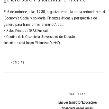
El 5 de octubre, a las 17:30, organizaremos la mesa redonda
virtual
‘Economía Social y solidaria: Finanzas éticas y perspectiva de
género para transformar el mundo’, con:
– Zaloa Pérez, de REAS Euskadi.
Universidad de Deusto.
– Cristina de la Cruz, de la
Inscríbete aquí:
https://labur.eus/qe94Q
CATEGORÍAS
NOTICIAS
Navegación
de
SIGUIENTE
Siguiente
entradas
entrada
Encuesta piloto ‘Educación
financiera en las aulas: