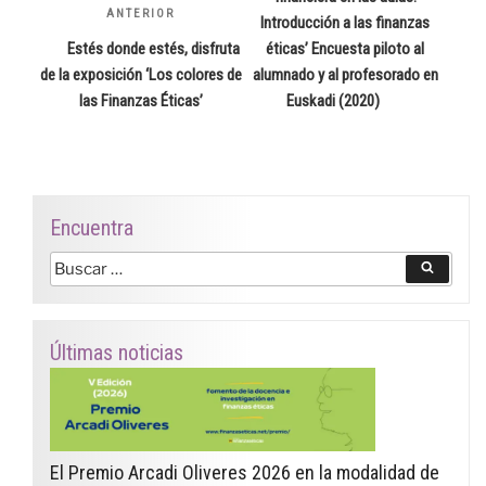
ANTERIOR
Entrada
Introducción a las finanzas
anterior:
Estés donde estés, disfruta
éticas’ Encuesta piloto al
de la exposición ‘Los colores de
alumnado y al profesorado en
las Finanzas Éticas’
Euskadi (2020)
Encuentra
Buscar
Buscar
por:
Últimas noticias
El Premio Arcadi Oliveres 2026 en la modalidad de