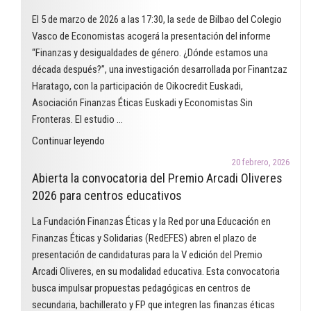
reconoce
El 5 de marzo de 2026 a las 17:30, la sede de Bilbao del Colegio
un
Vasco de Economistas acogerá la presentación del informe
proyecto
“Finanzas y desigualdades de género. ¿Dónde estamos una
que
década después?”, una investigación desarrollada por Finantzaz
utiliza
Haratago, con la participación de Oikocredit Euskadi,
el
Asociación Finanzas Éticas Euskadi y Economistas Sin
cómic
Fronteras. El estudio …
para
"Finanzas
Continuar leyendo
trabajar
y
las
20 febrero, 2026
desigualdades
Abierta la convocatoria del Premio Arcadi Oliveres
finanzas
de
2026 para centros educativos
éticas
género.
en
La Fundación Finanzas Éticas y la Red por una Educación en
¿Dónde
el
Finanzas Éticas y Solidarias (RedEFES) abren el plazo de
estamos
aula"
presentación de candidaturas para la V edición del Premio
una
Arcadi Oliveres, en su modalidad educativa. Esta convocatoria
década
busca impulsar propuestas pedagógicas en centros de
después?"
secundaria, bachillerato y FP que integren las finanzas éticas