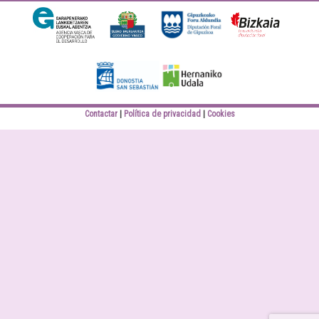
Diputación Foral
Bizkaiko Foru
Gipuzkoa
Aldundia
Elankidetza
Eusko jaurlaritza
Contactar
Política de privacidad
Cookies
Donostiako Udala
Hernaniko Udala