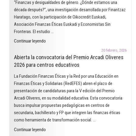
“Finanzas y desigualdades de género. ¿Dónde estamos una
que
década después?”, una investigación desarrollada por Finantzaz
utiliza
Haratago, con la participación de Oikocredit Euskadi,
el
Asociación Finanzas Éticas Euskadi y Economistas Sin
cómic
Fronteras. El estudio …
para
"Finanzas
Continuar leyendo
trabajar
y
las
20 febrero, 2026
desigualdades
Abierta la convocatoria del Premio Arcadi Oliveres
finanzas
de
2026 para centros educativos
éticas
género.
en
La Fundación Finanzas Éticas y la Red por una Educación en
¿Dónde
el
Finanzas Éticas y Solidarias (RedEFES) abren el plazo de
estamos
aula"
presentación de candidaturas para la V edición del Premio
una
Arcadi Oliveres, en su modalidad educativa. Esta convocatoria
década
busca impulsar propuestas pedagógicas en centros de
después?"
secundaria, bachillerato y FP que integren las finanzas éticas
como herramienta de transformación social. …
"Abierta
Continuar leyendo