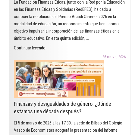
La Fundación Finanzas Éticas, junto con la Red por la Educación
en las Finanzas Éticas y Solidarias (RedEFES), ha dado a
conocer la resolución del Premio Arcadi Oliveres 2026 en la
modalidad de educación, un reconocimiento que tiene como
objetivo impulsar la incorporación de las finanzas éticas en el
ámbito educativo. En esta quinta edición, …
"El
Continuar leyendo
Premio
26 marzo, 2026
Arcadi
Oliveres
2026
en
la
modalidad
Finanzas y desigualdades de género. ¿Dónde
de
estamos una década después?
educación
reconoce
El 5 de marzo de 2026 a las 17:30, la sede de Bilbao del Colegio
un
Vasco de Economistas acogerá la presentación del informe
proyecto