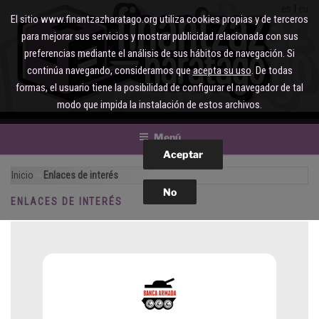
Saltar
es
eu
El sitio www.finantzazharatago.org utiliza cookies propias y de terceros
al
para mejorar sus servicios y mostrar publicidad relacionada con sus
contenido
preferencias mediante el análisis de sus hábitos de navegación. Si
continúa navegando, consideramos que
acepta su uso
. De todas
formas, el usuario tiene la posibilidad de configurar el navegador de tal
modo que impida la instalación de estos archivos.
Menú
Inicio
Enlaces de interés
ENLACES DE INTERÉS