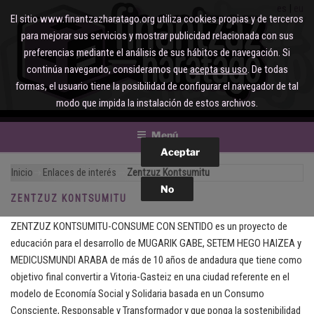
Saltar
es
eu
El sitio www.finantzazharatago.org utiliza cookies propias y de terceros
al
para mejorar sus servicios y mostrar publicidad relacionada con sus
contenido
preferencias mediante el análisis de sus hábitos de navegación. Si
continúa navegando, consideramos que
acepta su uso
. De todas
formas, el usuario tiene la posibilidad de configurar el navegador de tal
modo que impida la instalación de estos archivos.
Menú
Inicio
Enlaces de interés
Zentzuz Kontsumitu
ZENTZUZ KONTSUMITU
ZENTZUZ KONTSUMITU-CONSUME CON SENTIDO es un proyecto de
educación para el desarrollo de MUGARIK GABE, SETEM HEGO HAIZEA y
MEDICUSMUNDI ARABA de más de 10 años de andadura que tiene como
objetivo final convertir a Vitoria-Gasteiz en una ciudad referente en el
modelo de Economía Social y Solidaria basada en un Consumo
Consciente, Responsable y Transformador y que ponga la sostenibilidad