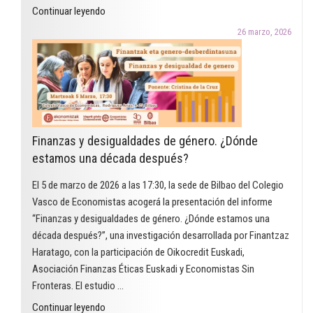
"El
Continuar leyendo
Premio
26 marzo, 2026
Arcadi
Oliveres
2026
en
la
modalidad
Finanzas y desigualdades de género. ¿Dónde
de
estamos una década después?
educación
reconoce
El 5 de marzo de 2026 a las 17:30, la sede de Bilbao del Colegio
un
Vasco de Economistas acogerá la presentación del informe
proyecto
“Finanzas y desigualdades de género. ¿Dónde estamos una
que
década después?”, una investigación desarrollada por Finantzaz
utiliza
Haratago, con la participación de Oikocredit Euskadi,
el
Asociación Finanzas Éticas Euskadi y Economistas Sin
cómic
Fronteras. El estudio …
para
"Finanzas
Continuar leyendo
trabajar