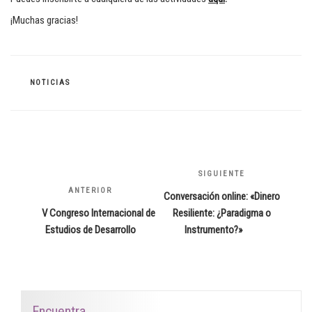
¡Muchas gracias!
CATEGORÍAS
NOTICIAS
Navegación
de
SIGUIENTE
Siguiente
entradas
ANTERIOR
Entrada
entrada
Conversación online: «Dinero
anterior:
V Congreso Internacional de
Resiliente: ¿Paradigma o
Estudios de Desarrollo
Instrumento?»
Encuentra