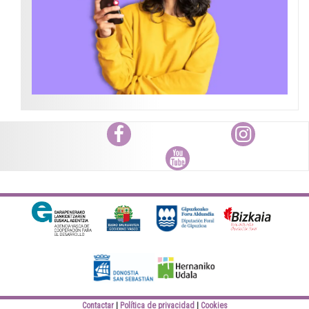
Facebook
Instagram
Youtube
Diputación Foral
Bizkaiko Foru
Gipuzkoa
Aldundia
Elankidetza
Eusko jaurlaritza
Contactar
Política de privacidad
Cookies