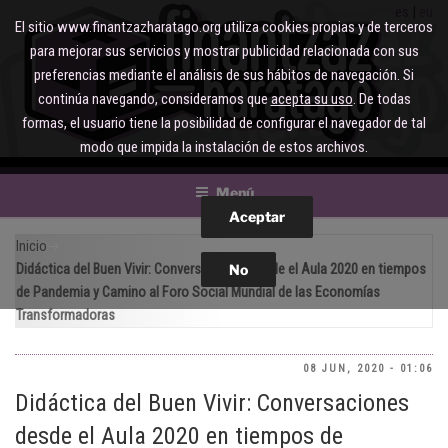
Saltar
es
eu
El sitio www.finantzazharatago.org utiliza cookies propias y de terceros
al
para mejorar sus servicios y mostrar publicidad relacionada con sus
contenido
preferencias mediante el análisis de sus hábitos de navegación. Si
continúa navegando, consideramos que
acepta su uso
. De todas
formas, el usuario tiene la posibilidad de configurar el navegador de tal
modo que impida la instalación de estos archivos.
Menú
Inicio
Didáctica del Buen Vivir: Conversaciones desde el Aula 2020 en tiempos
de Pandemia y Camino al Foro Social Mundial de las Economías
Transformadoras
08 JUN, 2020 - 01:06
Didáctica del Buen Vivir: Conversaciones
desde el Aula 2020 en tiempos de