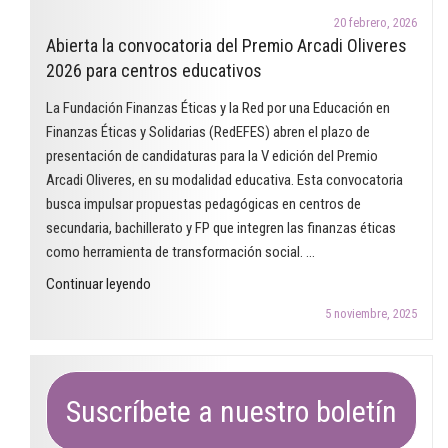
y
las
20 febrero, 2026
desigualdades
Abierta la convocatoria del Premio Arcadi Oliveres
finanzas
de
2026 para centros educativos
éticas
género.
en
La Fundación Finanzas Éticas y la Red por una Educación en
¿Dónde
el
Finanzas Éticas y Solidarias (RedEFES) abren el plazo de
estamos
aula"
presentación de candidaturas para la V edición del Premio
una
Arcadi Oliveres, en su modalidad educativa. Esta convocatoria
década
busca impulsar propuestas pedagógicas en centros de
después?"
secundaria, bachillerato y FP que integren las finanzas éticas
como herramienta de transformación social. …
"Abierta
Continuar leyendo
la
5 noviembre, 2025
convocatoria
del
Premio
Arcadi
Suscríbete a nuestro boletín
Oliveres