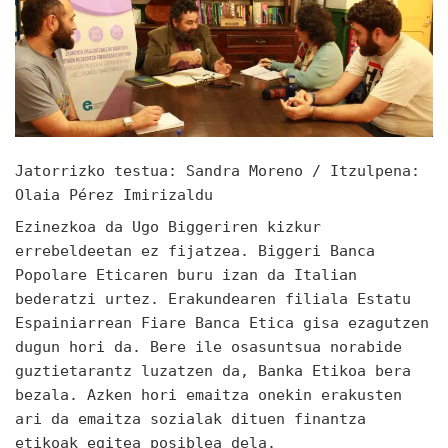
Jatorrizko testua: Sandra Moreno / Itzulpena:
Olaia Pérez Imirizaldu
Ezinezkoa da Ugo Biggeriren kizkur
errebeldeetan ez fijatzea. Biggeri Banca
Popolare Eticaren buru izan da Italian
bederatzi urtez. Erakundearen filiala Estatu
Espainiarrean Fiare Banca Etica gisa ezagutzen
dugun hori da. Bere ile osasuntsua norabide
guztietarantz luzatzen da, Banka Etikoa bera
bezala. Azken hori emaitza onekin erakusten
ari da emaitza sozialak dituen finantza
etikoak egitea posiblea dela.