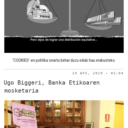
‘COOKIES’-en politika onartu behar duzu eduki hau erakusteko.
14 API, 2019 - 05:04
Ugo Biggeri, Banka Etikoaren
mosketaria