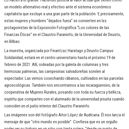
Lo hacen a lo grande. Haciendo justicia al valor actual que tienen como
un modelo alternativo real y efectivo ante el sistema económico
capitalista que excluye a una gran parte de la población. Y, precisamente,
estas mujeres y hombres “dejados fuera” se convierten en lxs
protagonistas de la Exposición Fotográfica “Los colores de las
Finanzas Éticas” en el Claustro Paraninfo, de la Universidad de Deusto,
en Bilbao.
La muestra, organizada por Finantzaz Haratago y Deusto Campus
Solidaridad, estará en el centro universitario hasta el próximo 19 de
febrero de 2021. Allí, rodeadas por la galería de columnas y tres
hermosas palmeras, las campesinas salvadoreñas sonríen al
espectador. Las vemos cosechando rábanos, cultivados en las parcelas
agroecológicas. También nos encontramos a las nicaragüenses, de la
cooperativa de Mujeres Rurales, posando con toda su fuerza y belleza,
espíritu que comparten con el alumnado de la universidad jesuita cuando
coinciden en el patio interior del Claustro Paraninfo.
Las imágenes son del fotógrafo Aitor López de Audícana. Él nos lanza el
mensaje de que “otro mundo es posible”. Confiesa que es un orgullo
poder ver su trabajo en un sitio con tanta solera, “desde un punto de