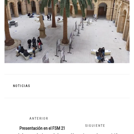
CATEGORÍAS
NOTICIAS
Navegación
ANTERIOR
Entrada
de
anterior:
SIGUIENTE
Siguiente
Presentación en el FSM 21
entradas
entrada