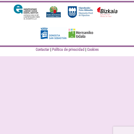
Diputación Foral
Bizkaiko Foru
Gipuzkoa
Aldundia
Elankidetza
Eusko jaurlaritza
Contactar
Política de privacidad
Cookies
Donostiako Udala
Hernaniko Udala