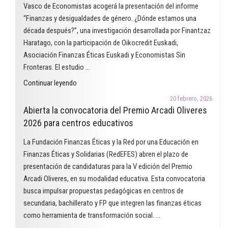
un
Vasco de Economistas acogerá la presentación del informe
proyecto
“Finanzas y desigualdades de género. ¿Dónde estamos una
que
década después?”, una investigación desarrollada por Finantzaz
utiliza
Haratago, con la participación de Oikocredit Euskadi,
el
Asociación Finanzas Éticas Euskadi y Economistas Sin
cómic
Fronteras. El estudio …
para
"Finanzas
Continuar leyendo
trabajar
y
las
20 febrero, 2026
desigualdades
Abierta la convocatoria del Premio Arcadi Oliveres
finanzas
de
2026 para centros educativos
éticas
género.
en
La Fundación Finanzas Éticas y la Red por una Educación en
¿Dónde
el
Finanzas Éticas y Solidarias (RedEFES) abren el plazo de
estamos
aula"
presentación de candidaturas para la V edición del Premio
una
Arcadi Oliveres, en su modalidad educativa. Esta convocatoria
década
busca impulsar propuestas pedagógicas en centros de
después?"
secundaria, bachillerato y FP que integren las finanzas éticas
como herramienta de transformación social. …