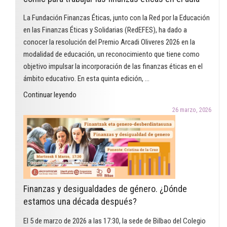
La Fundación Finanzas Éticas, junto con la Red por la Educación
en las Finanzas Éticas y Solidarias (RedEFES), ha dado a
conocer la resolución del Premio Arcadi Oliveres 2026 en la
modalidad de educación, un reconocimiento que tiene como
objetivo impulsar la incorporación de las finanzas éticas en el
ámbito educativo. En esta quinta edición, …
"El
Continuar leyendo
Premio
26 marzo, 2026
Arcadi
Oliveres
2026
en
la
modalidad
Finanzas y desigualdades de género. ¿Dónde
de
estamos una década después?
educación
reconoce
El 5 de marzo de 2026 a las 17:30, la sede de Bilbao del Colegio