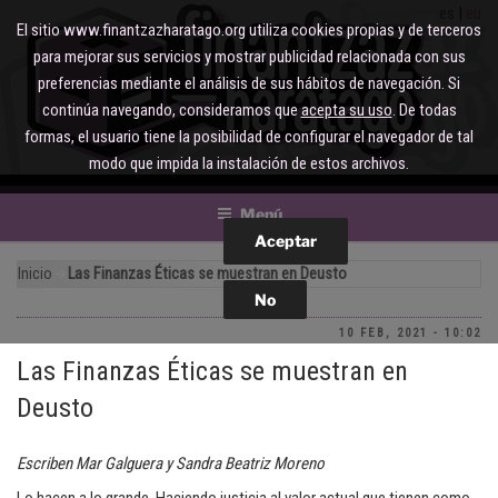
Saltar
es
eu
El sitio www.finantzazharatago.org utiliza cookies propias y de terceros
al
para mejorar sus servicios y mostrar publicidad relacionada con sus
contenido
preferencias mediante el análisis de sus hábitos de navegación. Si
continúa navegando, consideramos que
acepta su uso
. De todas
formas, el usuario tiene la posibilidad de configurar el navegador de tal
modo que impida la instalación de estos archivos.
Menú
Inicio
Las Finanzas Éticas se muestran en Deusto
10 FEB, 2021 - 10:02
Las Finanzas Éticas se muestran en
Deusto
Escriben Mar Galguera y Sandra Beatriz Moreno