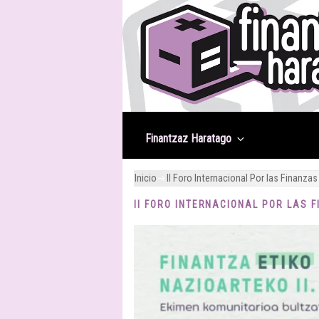
Saltar
al
contenido
Finantzaz Haratago
Inicio
II Foro Internacional Por las Finanzas
II FORO INTERNACIONAL POR LAS 