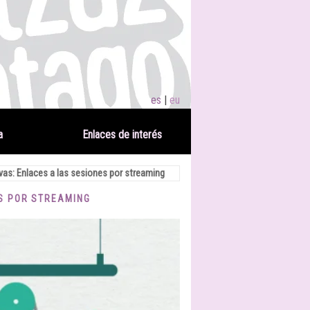
es
eu
a
Enlaces de interés
tivas: Enlaces a las sesiones por streaming
ES POR STREAMING