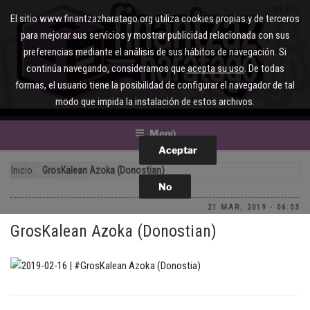
Saltar
es
eu
El sitio www.finantzazharatago.org utiliza cookies propias y de terceros
al
para mejorar sus servicios y mostrar publicidad relacionada con sus
contenido
preferencias mediante el análisis de sus hábitos de navegación. Si
continúa navegando, consideramos que
acepta su uso
. De todas
formas, el usuario tiene la posibilidad de configurar el navegador de tal
modo que impida la instalación de estos archivos.
Menú
Inicio
GrosKalean Azoka (Donostian)
21 MAR, 2019 - 06:03
GrosKalean Azoka (Donostian)