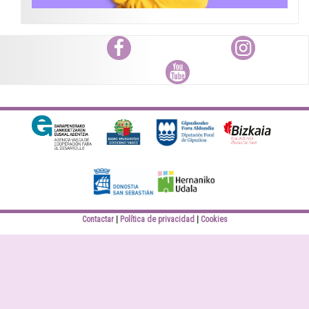
Facebook
Instagram
Youtube
Diputación Foral
Bizkaiko Foru
Gipuzkoa
Aldundia
Elankidetza
Eusko jaurlaritza
Contactar
Política de privacidad
Cookies
Donostiako Udala
Hernaniko Udala