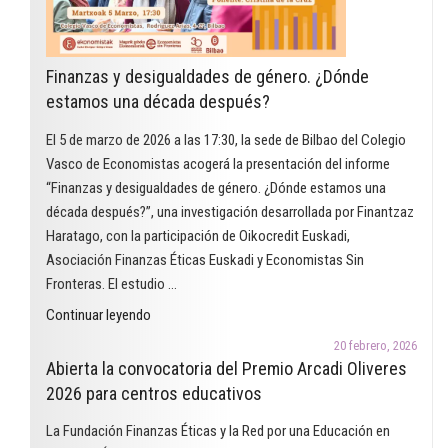
en
la
modalidad
Finanzas y desigualdades de género. ¿Dónde
de
estamos una década después?
educación
reconoce
El 5 de marzo de 2026 a las 17:30, la sede de Bilbao del Colegio
un
Vasco de Economistas acogerá la presentación del informe
proyecto
“Finanzas y desigualdades de género. ¿Dónde estamos una
que
década después?”, una investigación desarrollada por Finantzaz
utiliza
Haratago, con la participación de Oikocredit Euskadi,
el
Asociación Finanzas Éticas Euskadi y Economistas Sin
cómic
Fronteras. El estudio …
para
"Finanzas
Continuar leyendo
trabajar
y
las
20 febrero, 2026
desigualdades
Abierta la convocatoria del Premio Arcadi Oliveres
finanzas
de
2026 para centros educativos
éticas
género.
en
La Fundación Finanzas Éticas y la Red por una Educación en
¿Dónde
el