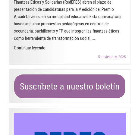
Finanzas Éticas y Solidarias (RedEFES) abren el plazo de
estamos
aula"
presentación de candidaturas para la V edición del Premio
una
Arcadi Oliveres, en su modalidad educativa. Esta convocatoria
década
busca impulsar propuestas pedagógicas en centros de
después?"
secundaria, bachillerato y FP que integren las finanzas éticas
como herramienta de transformación social. …
"Abierta
Continuar leyendo
la
5 noviembre, 2025
convocatoria
del
Premio
Arcadi
Suscríbete a nuestro boletín
Oliveres
2026
para
centros
educativos"