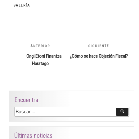
CATEGORÍAS
GALERÍA
Navegación
de
ANTERIOR
Entrada
SIGUIENTE
Siguiente
entradas
anterior:
entrada
Ongi Etorri Finantza
¿Cómo se hace Objeción Fiscal?
Haratago
Encuentra
Buscar
Buscar
por:
Últimas noticias