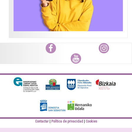
Facebook
Instagram
Youtube
Diputación Foral
Bizkaiko Foru
Gipuzkoa
Aldundia
Elankidetza
Eusko jaurlaritza
Contactar
Política de privacidad
Cookies