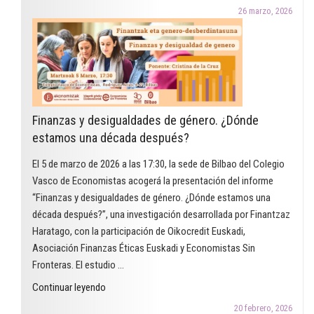
Premio
26 marzo, 2026
Arcadi
Oliveres
2026
en
la
modalidad
Finanzas y desigualdades de género. ¿Dónde
de
estamos una década después?
educación
reconoce
El 5 de marzo de 2026 a las 17:30, la sede de Bilbao del Colegio
un
Vasco de Economistas acogerá la presentación del informe
proyecto
“Finanzas y desigualdades de género. ¿Dónde estamos una
que
década después?”, una investigación desarrollada por Finantzaz
utiliza
Haratago, con la participación de Oikocredit Euskadi,
el
Asociación Finanzas Éticas Euskadi y Economistas Sin
cómic
Fronteras. El estudio …
para
"Finanzas
Continuar leyendo
trabajar
y
las
20 febrero, 2026