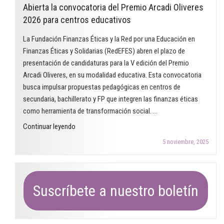
desigualdades
Abierta la convocatoria del Premio Arcadi Oliveres
finanzas
de
2026 para centros educativos
éticas
género.
en
La Fundación Finanzas Éticas y la Red por una Educación en
¿Dónde
el
Finanzas Éticas y Solidarias (RedEFES) abren el plazo de
estamos
aula"
presentación de candidaturas para la V edición del Premio
una
Arcadi Oliveres, en su modalidad educativa. Esta convocatoria
década
busca impulsar propuestas pedagógicas en centros de
después?"
secundaria, bachillerato y FP que integren las finanzas éticas
como herramienta de transformación social. …
"Abierta
Continuar leyendo
la
5 noviembre, 2025
convocatoria
del
Premio
Arcadi
Suscríbete a nuestro boletín
Oliveres
2026
para