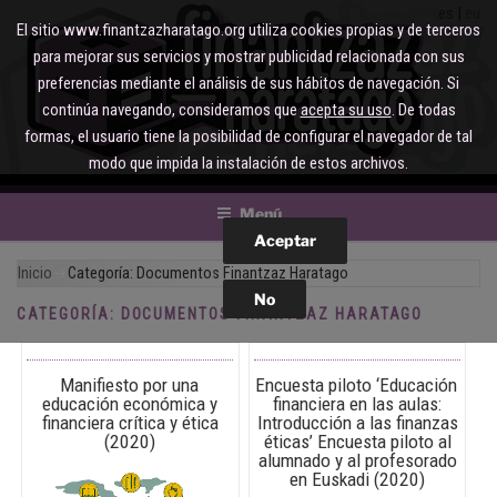
Saltar
es
eu
El sitio www.finantzazharatago.org utiliza cookies propias y de terceros
al
para mejorar sus servicios y mostrar publicidad relacionada con sus
contenido
preferencias mediante el análisis de sus hábitos de navegación. Si
continúa navegando, consideramos que
acepta su uso
. De todas
formas, el usuario tiene la posibilidad de configurar el navegador de tal
modo que impida la instalación de estos archivos.
Menú
Inicio
Categoría:
Documentos Finantzaz Haratago
CATEGORÍA:
DOCUMENTOS FINANTZAZ HARATAGO
Manifiesto por una
Encuesta piloto ‘Educación
educación económica y
financiera en las aulas:
financiera crítica y ética
Introducción a las finanzas
(2020)
éticas’ Encuesta piloto al
alumnado y al profesorado
en Euskadi (2020)