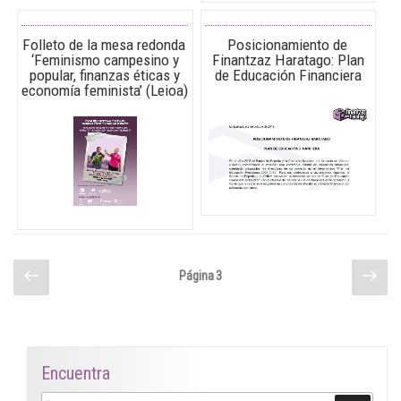
Folleto de la mesa redonda
Posicionamiento de
‘Feminismo campesino y
Finantzaz Haratago: Plan
popular, finanzas éticas y
de Educación Financiera
economía feminista’ (Leioa)
Paginación
Página
Sigu
Página
3
anterior
pági
de
entradas
Encuentra