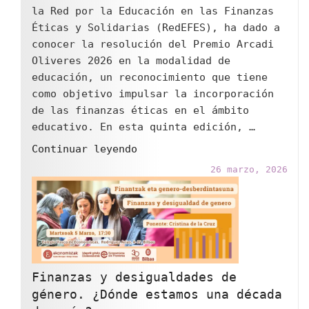
la Red por la Educación en las Finanzas
Éticas y Solidarias (RedEFES), ha dado a
conocer la resolución del Premio Arcadi
Oliveres 2026 en la modalidad de
educación, un reconocimiento que tiene
como objetivo impulsar la incorporación
de las finanzas éticas en el ámbito
educativo. En esta quinta edición, …
"El
Continuar leyendo
Premio
26 marzo, 2026
Arcadi
Oliveres
2026
en
la
modalidad
Finanzas y desigualdades de
de
género. ¿Dónde estamos una década
educación