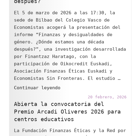
después?
reconoce
un
El 5 de marzo de 2026 a las 17:30, la
proyecto
sede de Bilbao del Colegio Vasco de
que
Economistas acogerá la presentación del
utiliza
informe “Finanzas y desigualdades de
el
género. ¿Dónde estamos una década
cómic
después?”, una investigación desarrollada
para
por Finantzaz Haratago, con la
trabajar
participación de Oikocredit Euskadi,
las
Asociación Finanzas Éticas Euskadi y
finanzas
Economistas Sin Fronteras. El estudio …
éticas
"Finanzas
Continuar leyendo
en
y
el
20 febrero, 2026
desigualdades
Abierta la convocatoria del
aula"
de
Premio Arcadi Oliveres 2026 para
género.
centros educativos
¿Dónde
La Fundación Finanzas Éticas y la Red por
estamos