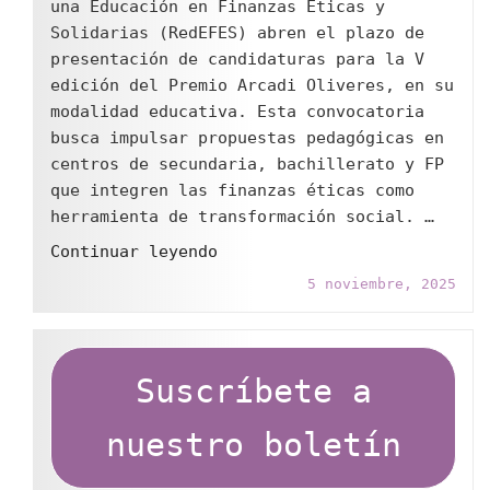
una Educación en Finanzas Éticas y
una
Solidarias (RedEFES) abren el plazo de
década
presentación de candidaturas para la V
después?"
edición del Premio Arcadi Oliveres, en su
modalidad educativa. Esta convocatoria
busca impulsar propuestas pedagógicas en
centros de secundaria, bachillerato y FP
que integren las finanzas éticas como
herramienta de transformación social. …
"Abierta
Continuar leyendo
la
5 noviembre, 2025
convocatoria
del
Premio
Arcadi
Suscríbete a
Oliveres
2026
nuestro boletín
para
centros