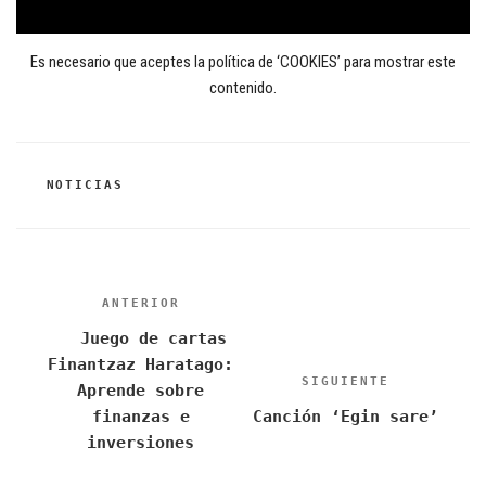
Es necesario que aceptes la política de ‘COOKIES’ para mostrar este
contenido.
CATEGORÍAS
NOTICIAS
Navegación
ANTERIOR
Entrada
de
anterior:
Juego de cartas
entradas
Finantzaz Haratago:
SIGUIENTE
Siguiente
Aprende sobre
entrada
finanzas e
Canción ‘Egin sare’
inversiones