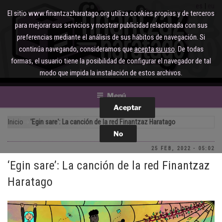
Saltar
es
eu
El sitio www.finantzazharatago.org utiliza cookies propias y de terceros
al
para mejorar sus servicios y mostrar publicidad relacionada con sus
contenido
preferencias mediante el análisis de sus hábitos de navegación. Si
continúa navegando, consideramos que
acepta su uso
. De todas
formas, el usuario tiene la posibilidad de configurar el navegador de tal
modo que impida la instalación de estos archivos.
Menú
Inicio
'Egin sare': La canción de la red Finantzaz Haratago
25 FEB, 2022 - 05:02
‘Egin sare’: La canción de la red Finantzaz
Haratago