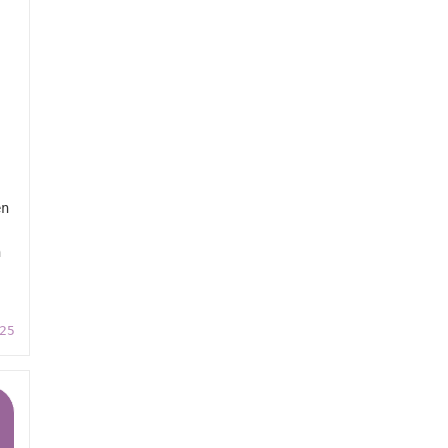
en
n
25