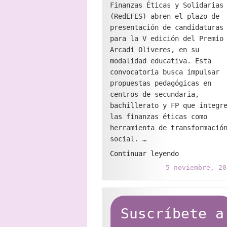
Finanzas Éticas y Solidarias
(RedEFES) abren el plazo de
presentación de candidaturas
para la V edición del Premio
Arcadi Oliveres, en su
modalidad educativa. Esta
convocatoria busca impulsar
propuestas pedagógicas en
centros de secundaria,
bachillerato y FP que integr
las finanzas éticas como
herramienta de transformació
social. …
"Abierta
Continuar leyendo
la
5 noviembre, 20
convocatoria
del
Premio
Arcadi
Suscríbete a
Oliveres