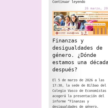
"El
Continuar leyendo
Premio
26 marzo, 20
Arcadi
Oliveres
2026
en
la
modalidad
Finanzas y
de
desigualdades de
educación
género. ¿Dónde
reconoce
un
estamos una décad
proyecto
después?
que
utiliza
El 5 de marzo de 2026 a las
el
17:30, la sede de Bilbao del
cómic
Colegio Vasco de Economistas
para
acogerá la presentación del
trabajar
informe “Finanzas y
las
desigualdades de género.
finanzas