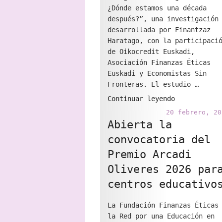
¿Dónde estamos una década
éticas
después?”, una investigación
en
desarrollada por Finantzaz
el
Haratago, con la participaci
aula"
de Oikocredit Euskadi,
Asociación Finanzas Éticas
Euskadi y Economistas Sin
Fronteras. El estudio …
"Finanzas
Continuar leyendo
y
20 febrero, 20
desigualdade
Abierta la
de
convocatoria del
género.
Premio Arcadi
¿Dónde
estamos
Oliveres 2026 par
una
centros educativo
década
después?"
La Fundación Finanzas Éticas
la Red por una Educación en