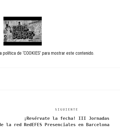
a política de ‘COOKIES’ para mostrar este contenido.
S
SIGUIENTE
Siguiente
entrada
¡Resérvate la fecha! III Jornadas
:
de la red
RedEFES Presenciales en Barcelona