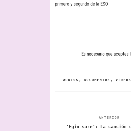
primero y segundo de la ESO.
Es necesario que aceptes l
CATEGORÍAS
AUDIOS
,
DOCUMENTOS
,
VÍDEO
Navegación
de
ANTERIOR
Entrada
anterior
‘Egin sare’: La canción 
entradas