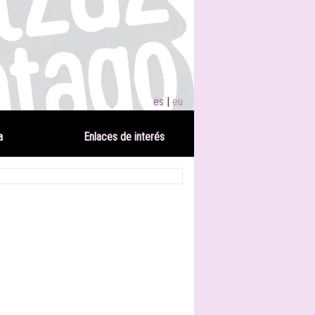
es
eu
a
Enlaces de interés