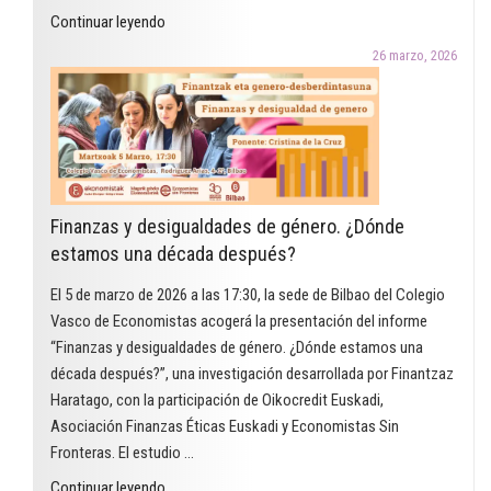
"El
Continuar leyendo
Premio
26 marzo, 2026
Arcadi
Oliveres
2026
en
la
modalidad
Finanzas y desigualdades de género. ¿Dónde
de
estamos una década después?
educación
reconoce
El 5 de marzo de 2026 a las 17:30, la sede de Bilbao del Colegio
un
Vasco de Economistas acogerá la presentación del informe
proyecto
“Finanzas y desigualdades de género. ¿Dónde estamos una
que
década después?”, una investigación desarrollada por Finantzaz
utiliza
Haratago, con la participación de Oikocredit Euskadi,
el
Asociación Finanzas Éticas Euskadi y Economistas Sin
cómic
Fronteras. El estudio …
para
"Finanzas
Continuar leyendo