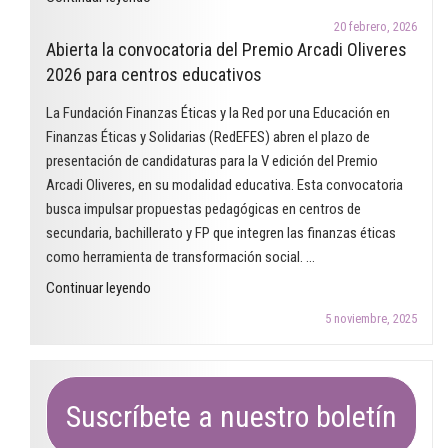
trabajar
y
las
20 febrero, 2026
desigualdades
Abierta la convocatoria del Premio Arcadi Oliveres
finanzas
de
2026 para centros educativos
éticas
género.
en
La Fundación Finanzas Éticas y la Red por una Educación en
¿Dónde
el
Finanzas Éticas y Solidarias (RedEFES) abren el plazo de
estamos
aula"
presentación de candidaturas para la V edición del Premio
una
Arcadi Oliveres, en su modalidad educativa. Esta convocatoria
década
busca impulsar propuestas pedagógicas en centros de
después?"
secundaria, bachillerato y FP que integren las finanzas éticas
como herramienta de transformación social. …
"Abierta
Continuar leyendo
la
5 noviembre, 2025
convocatoria
del
Premio
Arcadi
Suscríbete a nuestro boletín
Oliveres