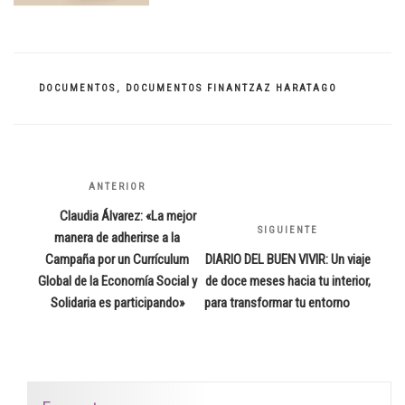
CATEGORÍAS
DOCUMENTOS
,
DOCUMENTOS FINANTZAZ HARATAGO
Navegación
ANTERIOR
Entrada
de
anterior:
Claudia Álvarez: «La mejor
entradas
SIGUIENTE
Siguiente
manera de adherirse a la
entrada
Campaña por un Currículum
DIARIO DEL BUEN VIVIR: Un viaje
Global de la Economía Social y
de doce meses hacia tu interior,
Solidaria es participando»
para transformar tu entorno