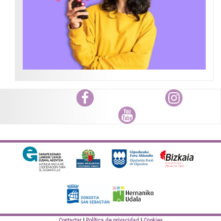
Facebook
Instagram
Youtube
Diputación Foral
Bizkaiko Foru
Gipuzkoa
Aldundia
Elankidetza
Eusko jaurlaritza
Contactar
Política de privacidad
Cookies