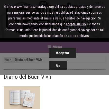
Saltar
es
eu
El sitio www.finantzazharatago.org utiliza cookies propias y de terceros
al
para mejorar sus servicios y mostrar publicidad relacionada con sus
contenido
preferencias mediante el análisis de sus hábitos de navegación. Si
continúa navegando, consideramos que
acepta su uso
. De todas
formas, el usuario tiene la posibilidad de configurar el navegador de tal
modo que impida la instalación de estos archivos.
Menú
Inicio
Diario del Buen Vivir
Diario del Buen Vivir