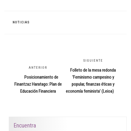
CATEGORÍAS
NOTICIAS
Navegación
de
SIGUIENTE
Siguiente
entradas
ANTERIOR
Entrada
entrada
Folleto de la mesa redonda
anterior:
Posicionamiento de
‘Feminismo campesino y
Finantzaz Haratago: Plan de
popular, finanzas éticas y
Educación Financiera
economía feminista’ (Leioa)
Encuentra