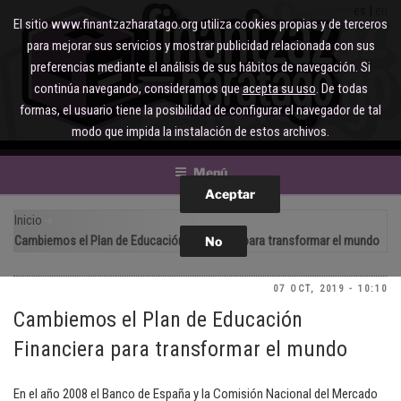
Saltar
es
eu
El sitio www.finantzazharatago.org utiliza cookies propias y de terceros
al
para mejorar sus servicios y mostrar publicidad relacionada con sus
contenido
preferencias mediante el análisis de sus hábitos de navegación. Si
continúa navegando, consideramos que
acepta su uso
. De todas
formas, el usuario tiene la posibilidad de configurar el navegador de tal
modo que impida la instalación de estos archivos.
Menú
Inicio
Cambiemos el Plan de Educación Financiera para transformar el mundo
07 OCT, 2019 - 10:10
Cambiemos el Plan de Educación
Financiera para transformar el mundo
En el año 2008 el Banco de España y la Comisión Nacional del Mercado