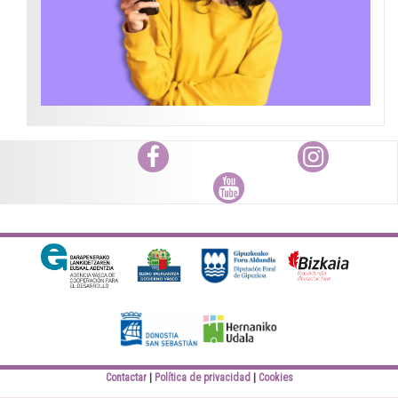
Facebook
Instagram
Youtube
Diputación Foral
Bizkaiko Foru
Gipuzkoa
Aldundia
Elankidetza
Eusko jaurlaritza
Contactar
Política de privacidad
Cookies