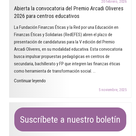
las
20 febrero, 2026
desigualdades
Abierta la convocatoria del Premio Arcadi Oliveres
finanzas
de
2026 para centros educativos
éticas
género.
en
La Fundación Finanzas Éticas y la Red por una Educación en
¿Dónde
el
Finanzas Éticas y Solidarias (RedEFES) abren el plazo de
estamos
aula"
presentación de candidaturas para la V edición del Premio
una
Arcadi Oliveres, en su modalidad educativa. Esta convocatoria
década
busca impulsar propuestas pedagógicas en centros de
después?"
secundaria, bachillerato y FP que integren las finanzas éticas
como herramienta de transformación social. …
"Abierta
Continuar leyendo
la
5 noviembre, 2025
convocatoria
del
Premio
Arcadi
Suscríbete a nuestro boletín
Oliveres
2026