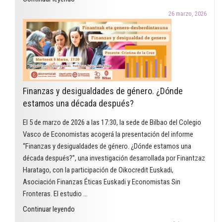
Premio
26 marzo, 2026
Arcadi
Oliveres
2026
en
la
modalidad
Finanzas y desigualdades de género. ¿Dónde
de
estamos una década después?
educación
reconoce
El 5 de marzo de 2026 a las 17:30, la sede de Bilbao del Colegio
un
Vasco de Economistas acogerá la presentación del informe
proyecto
“Finanzas y desigualdades de género. ¿Dónde estamos una
que
década después?”, una investigación desarrollada por Finantzaz
utiliza
Haratago, con la participación de Oikocredit Euskadi,
el
Asociación Finanzas Éticas Euskadi y Economistas Sin
cómic
Fronteras. El estudio …
para
"Finanzas
Continuar leyendo
trabajar
y