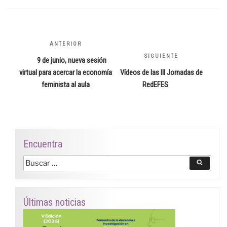
Navegación
ANTERIOR
Entrada
de
anterior:
SIGUIENTE
Siguiente
9 de junio, nueva sesión
entradas
entrada
virtual para acercar la economía
Vídeos de las III Jornadas de
feminista al aula
RedEFES
Encuentra
Buscar
Buscar
por:
Últimas noticias