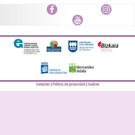
Facebook
Instagram
Youtube
Diputación Foral
Bizkaiko Foru
Gipuzkoa
Aldundia
Elankidetza
Eusko jaurlaritza
Contactar
Política de privacidad
Cookies
Donostiako Udala
Hernaniko Udala