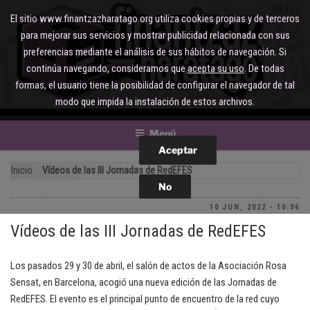
Saltar
es
eu
El sitio www.finantzazharatago.org utiliza cookies propias y de terceros
al
para mejorar sus servicios y mostrar publicidad relacionada con sus
contenido
preferencias mediante el análisis de sus hábitos de navegación. Si
continúa navegando, consideramos que
acepta su uso
. De todas
formas, el usuario tiene la posibilidad de configurar el navegador de tal
modo que impida la instalación de estos archivos.
Menú
Inicio
Vídeos de las III Jornadas de RedEFES
10 JUN, 2022 - 10:06
Vídeos de las III Jornadas de RedEFES
Los pasados ​​29 y 30 de abril, el salón de actos de la Asociación Rosa
Sensat, en Barcelona, ​​acogió una nueva edición de las Jornadas de
RedEFES. El evento es el principal punto de encuentro de la red cuyo