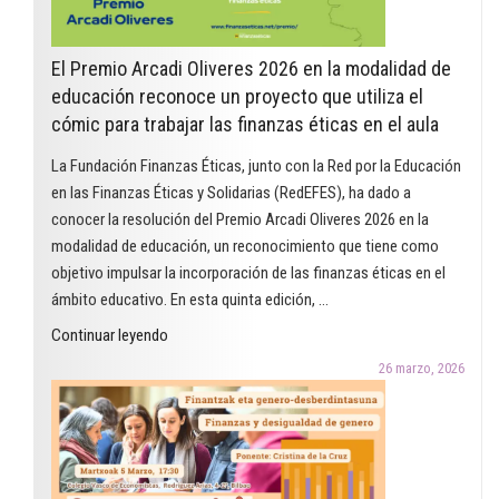
El Premio Arcadi Oliveres 2026 en la modalidad de
educación reconoce un proyecto que utiliza el
cómic para trabajar las finanzas éticas en el aula
La Fundación Finanzas Éticas, junto con la Red por la Educación
en las Finanzas Éticas y Solidarias (RedEFES), ha dado a
conocer la resolución del Premio Arcadi Oliveres 2026 en la
modalidad de educación, un reconocimiento que tiene como
objetivo impulsar la incorporación de las finanzas éticas en el
ámbito educativo. En esta quinta edición, …
"El
Continuar leyendo
Premio
26 marzo, 2026
Arcadi
Oliveres
2026
en
la