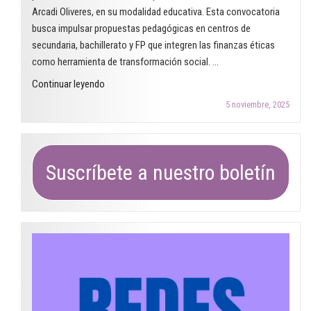
Arcadi Oliveres, en su modalidad educativa. Esta convocatoria
década
busca impulsar propuestas pedagógicas en centros de
después?"
secundaria, bachillerato y FP que integren las finanzas éticas
como herramienta de transformación social. …
"Abierta
Continuar leyendo
la
5 noviembre, 2025
convocatoria
del
Premio
Arcadi
Suscríbete a nuestro boletín
Oliveres
2026
para
centros
educativos"