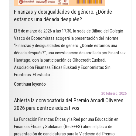
modalidad
Finanzas y desigualdades de género. ¿Dónde
de
estamos una década después?
educación
reconoce
El 5 de marzo de 2026 a las 17:30, la sede de Bilbao del Colegio
un
Vasco de Economistas acogerá la presentación del informe
proyecto
“Finanzas y desigualdades de género. ¿Dónde estamos una
que
década después?”, una investigación desarrollada por Finantzaz
utiliza
Haratago, con la participación de Oikocredit Euskadi,
el
Asociación Finanzas Éticas Euskadi y Economistas Sin
cómic
Fronteras. El estudio …
para
"Finanzas
Continuar leyendo
trabajar
y
las
20 febrero, 2026
desigualdades
Abierta la convocatoria del Premio Arcadi Oliveres
finanzas
de
2026 para centros educativos
éticas
género.
en
La Fundación Finanzas Éticas y la Red por una Educación en
¿Dónde
el
Finanzas Éticas y Solidarias (RedEFES) abren el plazo de
estamos
aula"
presentación de candidaturas para la V edición del Premio
una