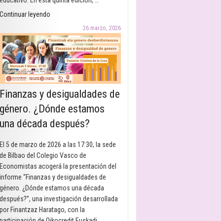
"El
Continuar leyendo
Premio
26 marzo, 2026
Arcadi
Oliveres
2026
en
la
modalidad
Finanzas y desigualdades de
de
género. ¿Dónde estamos
educación
una década después?
reconoce
un
proyecto
El 5 de marzo de 2026 a las 17:30, la sede
que
de Bilbao del Colegio Vasco de
utiliza
Economistas acogerá la presentación del
el
informe “Finanzas y desigualdades de
cómic
género. ¿Dónde estamos una década
para
después?”, una investigación desarrollada
trabajar
por Finantzaz Haratago, con la
las
participación de Oikocredit Euskadi,