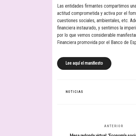
Las entidades firmantes compartimos una 
actitud comprometida y activa por el fomen
cuestiones sociales, ambientales, etc. 
financiera instaurado, y sentimos la imperi
por lo que vemos considerable manifestar
Financiera promovida por el Banco de Esp
Lee aquí el manifiesto
CATEGORÍAS
NOTICIAS
Navegación
ANTERIOR
Entrada
de
anterior:
Mesa redonda virtual: ‘Economía social