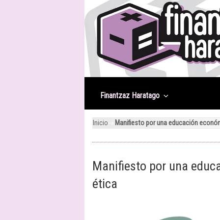
Saltar
al
contenido
Finantzaz Haratago
Inicio
Manifiesto por una educación económic
Manifiesto por una educa
ética