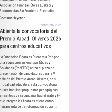
finanzas
Asociación Finanzas Éticas Euskadi y
éticas
Economistas Sin Fronteras. El estudio …
en
"Finanzas
Continuar leyendo
el
y
20 febrero, 2026
aula"
desigualdades
Abierta la convocatoria del
de
Premio Arcadi Oliveres 2026
género.
para centros educativos
¿Dónde
estamos
una
La Fundación Finanzas Éticas y la Red por
década
una Educación en Finanzas Éticas y
después?"
Solidarias (RedEFES) abren el plazo de
presentación de candidaturas para la V
edición del Premio Arcadi Oliveres, en su
modalidad educativa. Esta convocatoria
busca impulsar propuestas pedagógicas
en centros de secundaria, bachillerato y FP
que integren las finanzas éticas como
herramienta de transformación social. …