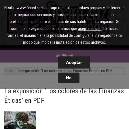
Saltar
es
eu
El sitio www.finantzazharatago.org utiliza cookies propias y de terceros
al
para mejorar sus servicios y mostrar publicidad relacionada con sus
contenido
preferencias mediante el análisis de sus hábitos de navegación. Si
continúa navegando, consideramos que
acepta su uso
. De todas
formas, el usuario tiene la posibilidad de configurar el navegador de tal
modo que impida la instalación de estos archivos.
Menú
Inicio
La exposición 'Los colores de las Finanzas Éticas' en PDF
La exposición ‘Los colores de las Finanzas
Éticas’ en PDF