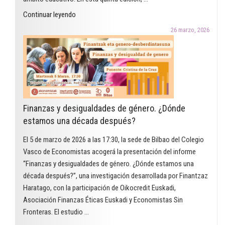
"El
Continuar leyendo
Premio
26 marzo, 2026
Arcadi
Oliveres
2026
en
la
modalidad
Finanzas y desigualdades de género. ¿Dónde
de
estamos una década después?
educación
reconoce
El 5 de marzo de 2026 a las 17:30, la sede de Bilbao del Colegio
un
Vasco de Economistas acogerá la presentación del informe
proyecto
“Finanzas y desigualdades de género. ¿Dónde estamos una
que
década después?”, una investigación desarrollada por Finantzaz
utiliza
Haratago, con la participación de Oikocredit Euskadi,
el
Asociación Finanzas Éticas Euskadi y Economistas Sin
cómic
Fronteras. El estudio …
para