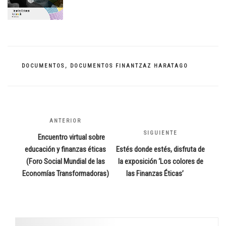
CATEGORÍAS
DOCUMENTOS
,
DOCUMENTOS FINANTZAZ HARATAGO
Navegación
ANTERIOR
Entrada
de
anterior:
SIGUIENTE
Siguiente
Encuentro virtual sobre
entradas
entrada
educación y finanzas éticas
Estés donde estés, disfruta de
(Foro Social Mundial de las
la exposición ‘Los colores de
Economías Transformadoras)
las Finanzas Éticas’