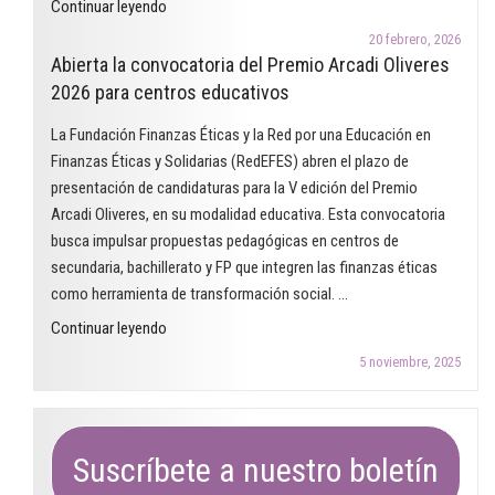
"Finanzas
Continuar leyendo
trabajar
y
las
20 febrero, 2026
desigualdades
Abierta la convocatoria del Premio Arcadi Oliveres
finanzas
de
2026 para centros educativos
éticas
género.
en
La Fundación Finanzas Éticas y la Red por una Educación en
¿Dónde
el
Finanzas Éticas y Solidarias (RedEFES) abren el plazo de
estamos
aula"
presentación de candidaturas para la V edición del Premio
una
Arcadi Oliveres, en su modalidad educativa. Esta convocatoria
década
busca impulsar propuestas pedagógicas en centros de
después?"
secundaria, bachillerato y FP que integren las finanzas éticas
como herramienta de transformación social. …
"Abierta
Continuar leyendo
la
5 noviembre, 2025
convocatoria
del
Premio
Arcadi
Suscríbete a nuestro boletín
Oliveres