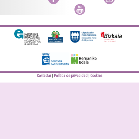
Youtube
Diputación Foral
Bizkaiko Foru
Gipuzkoa
Aldundia
Elankidetza
Eusko jaurlaritza
Contactar
Política de privacidad
Cookies
Donostiako Udala
Hernaniko Udala