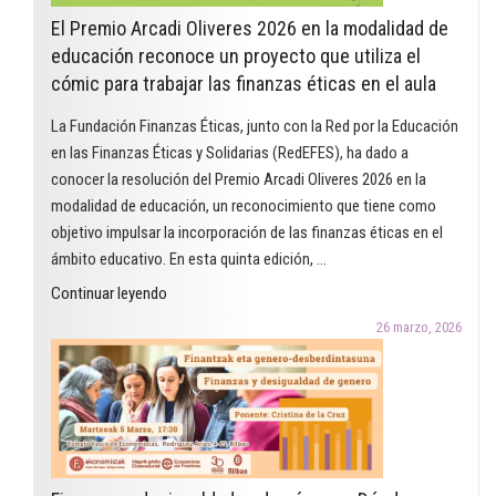
El Premio Arcadi Oliveres 2026 en la modalidad de
educación reconoce un proyecto que utiliza el
cómic para trabajar las finanzas éticas en el aula
La Fundación Finanzas Éticas, junto con la Red por la Educación
en las Finanzas Éticas y Solidarias (RedEFES), ha dado a
conocer la resolución del Premio Arcadi Oliveres 2026 en la
modalidad de educación, un reconocimiento que tiene como
objetivo impulsar la incorporación de las finanzas éticas en el
ámbito educativo. En esta quinta edición, …
"El
Continuar leyendo
Premio
26 marzo, 2026
Arcadi
Oliveres
2026
en
la
modalidad