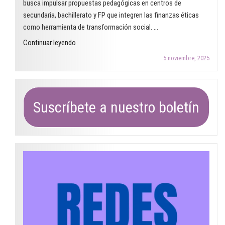
busca impulsar propuestas pedagógicas en centros de
después?"
secundaria, bachillerato y FP que integren las finanzas éticas
como herramienta de transformación social. …
"Abierta
Continuar leyendo
la
5 noviembre, 2025
convocatoria
del
Premio
Arcadi
Suscríbete a nuestro boletín
Oliveres
2026
para
centros
educativos"