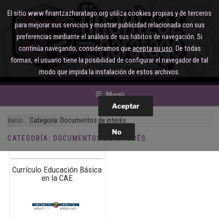
Saltar
es
eu
El sitio www.finantzazharatago.org utiliza cookies propias y de terceros
al
para mejorar sus servicios y mostrar publicidad relacionada con sus
contenido
preferencias mediante el análisis de sus hábitos de navegación. Si
continúa navegando, consideramos que
acepta su uso
. De todas
formas, el usuario tiene la posibilidad de configurar el navegador de tal
modo que impida la instalación de estos archivos.
Menú
Inicio
Categoría:
Documentos de interés
CATEGORÍA:
DOCUMENTOS DE INTERÉS
Currículo Educación Básica
en la CAE