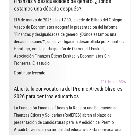
Finanzas y desigualdades de género. ¿Dónde
de
estamos una década después?
educación
reconoce
El 5 de marzo de 2026 a las 17:30, la sede de Bilbao del Colegio
un
Vasco de Economistas acogerá la presentación del informe
proyecto
“Finanzas y desigualdades de género. ¿Dónde estamos una
que
década después?”, una investigación desarrollada por Finantzaz
utiliza
Haratago, con la participación de Oikocredit Euskadi,
el
Asociación Finanzas Éticas Euskadi y Economistas Sin
cómic
Fronteras. El estudio …
para
"Finanzas
Continuar leyendo
trabajar
y
las
20 febrero, 2026
desigualdades
Abierta la convocatoria del Premio Arcadi Oliveres
finanzas
de
2026 para centros educativos
éticas
género.
en
La Fundación Finanzas Éticas y la Red por una Educación en
¿Dónde
el
Finanzas Éticas y Solidarias (RedEFES) abren el plazo de
estamos
aula"
presentación de candidaturas para la V edición del Premio
una
Arcadi Oliveres, en su modalidad educativa. Esta convocatoria
década