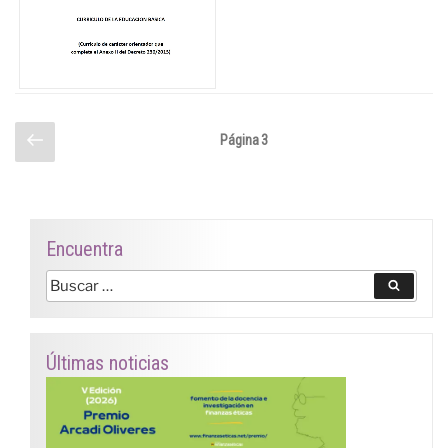
Paginación
Página
Página
3
anterior
de
entradas
Encuentra
Buscar
Buscar
por:
Últimas noticias