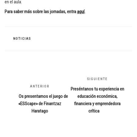
en el aula.
Para saber más sobre las jornadas, entra
aquí
.
CATEGORÍAS
NOTICIAS
Navegación
de
SIGUIENTE
Siguiente
entradas
ANTERIOR
Entrada
entrada
Preséntanos tu experiencia en
anterior:
Os presentamos el juego de
educación económica,
«ESScape» de Finantzaz
financiera y emprendedora
Haratago
crítica