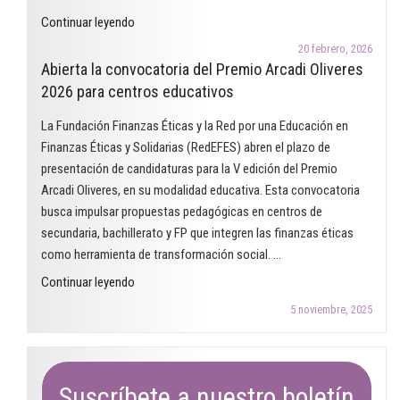
para
"Finanzas
Continuar leyendo
trabajar
y
las
20 febrero, 2026
desigualdades
Abierta la convocatoria del Premio Arcadi Oliveres
finanzas
de
2026 para centros educativos
éticas
género.
en
La Fundación Finanzas Éticas y la Red por una Educación en
¿Dónde
el
Finanzas Éticas y Solidarias (RedEFES) abren el plazo de
estamos
aula"
presentación de candidaturas para la V edición del Premio
una
Arcadi Oliveres, en su modalidad educativa. Esta convocatoria
década
busca impulsar propuestas pedagógicas en centros de
después?"
secundaria, bachillerato y FP que integren las finanzas éticas
como herramienta de transformación social. …
"Abierta
Continuar leyendo
la
5 noviembre, 2025
convocatoria
del
Premio
Arcadi
Suscríbete a nuestro boletín