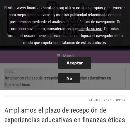
Saltar
es
eu
El sitio www.finantzazharatago.org utiliza cookies propias y de terceros
al
para mejorar sus servicios y mostrar publicidad relacionada con sus
contenido
preferencias mediante el análisis de sus hábitos de navegación. Si
continúa navegando, consideramos que
acepta su uso
. De todas
formas, el usuario tiene la posibilidad de configurar el navegador de tal
modo que impida la instalación de estos archivos.
Menú
Inicio
Ampliamos el plazo de recepción de experiencias educativas en
finanzas éticas
24 JUL, 2023 - 09:07
Ampliamos el plazo de recepción de
experiencias educativas en finanzas éticas