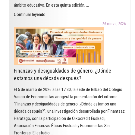
ámbito educativo. En esta quinta edición, …
"El
Continuar leyendo
Premio
26 marzo, 2026
Arcadi
Oliveres
2026
en
la
modalidad
Finanzas y desigualdades de género. ¿Dónde
de
estamos una década después?
educación
reconoce
El 5 de marzo de 2026 a las 17:30, la sede de Bilbao del Colegio
un
Vasco de Economistas acogerá la presentación del informe
proyecto
“Finanzas y desigualdades de género. ¿Dónde estamos una
que
década después?”, una investigación desarrollada por Finantzaz
utiliza
Haratago, con la participación de Oikocredit Euskadi,
el
Asociación Finanzas Éticas Euskadi y Economistas Sin
cómic
Fronteras. El estudio …